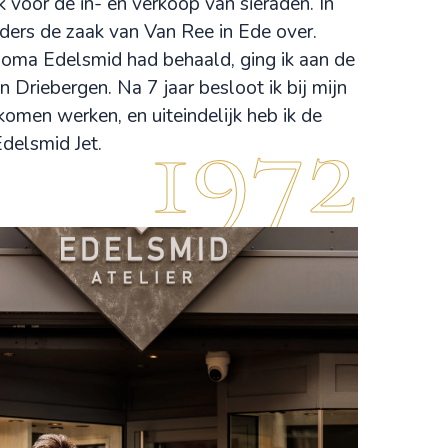
 voor de in- en verkoop van sieraden. In
ers de zaak van Van Ree in
Ede
over.
loma Edelsmid had behaald, ging ik aan de
in Driebergen. Na 7 jaar besloot ik bij mijn
1972
komen werken, en uiteindelijk heb ik de
delsmid Jet.