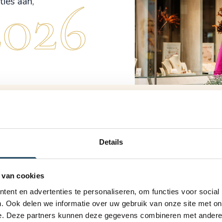
2026
ties aan,
Sierade
passie e
Details
service
Wanneer je bij mi
 van cookies
passie voelt wa
ent en advertenties te personaliseren, om functies voor social
draait om belevi
. Ook delen we informatie over uw gebruik van onze site met on
om naar jouw we
e. Deze partners kunnen deze gegevens combineren met andere i