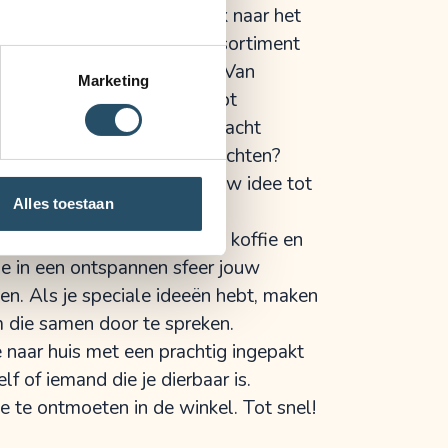
sen. Samen gaan we op zoek naar het
 of dat nu iets is uit ons assortiment
it mijn eigen Jet-collectie. Van
Marketing
en colliers en armbanden tot
ngen – alles wordt met aandacht
 een eigen ontwerp in gedachten?
graag een afspraak om jouw idee tot
Alles toestaan
.
altijd met warmte, een kop koffie en
je in een ontspannen sfeer jouw
en. Als je speciale ideeën hebt, maken
m die samen door te spreken.
je naar huis met een prachtig ingepakt
elf of iemand die je dierbaar is.
t je te ontmoeten in de winkel. Tot snel!