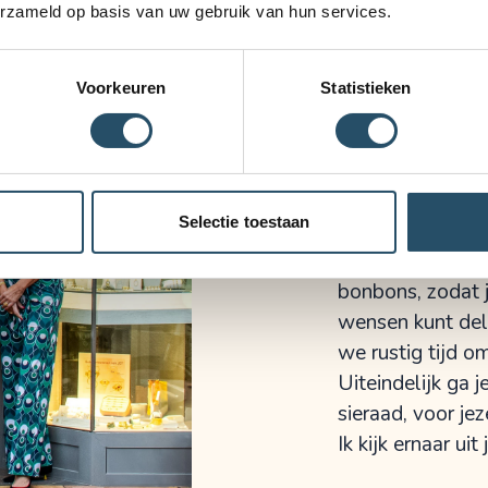
erzameld op basis van uw gebruik van hun services.
jou te verplaat
perfecte sieraad,
of een ontwerp u
Voorkeuren
Statistieken
zilveren of goud
oorbellen en ri
gemaakt. Heb je
Dan plannen we 
Selectie toestaan
leven te brengen
Ik verwelkom je 
bonbons, zodat 
wensen kunt del
we rustig tijd o
Uiteindelijk ga 
sieraad, voor jez
Ik kijk ernaar ui