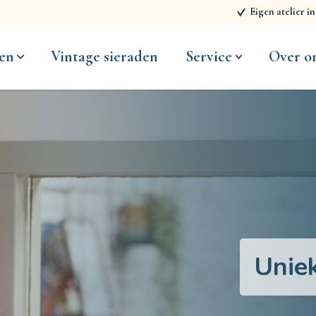
Eigen atelier i
en
Vintage sieraden
Service
Over o
Unie