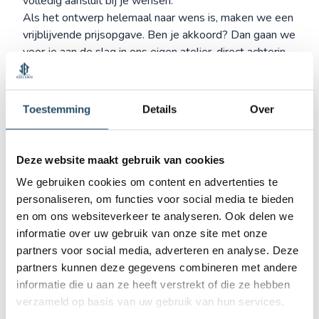
volledig aansluit bij je wensen.
Als het ontwerp helemaal naar wens is, maken we een
vrijblijvende prijsopgave. Ben je akkoord? Dan gaan we
voor je aan de slag in ons eigen atelier, direct achterin
de winkel. Daar smelten we jouw goud om en maken
we met de hand een nieuw sieraad. Elk detail krijgt
aandacht: van de afwerking tot een eventuele gravure
Toestemming
Details
Over
of steen. Zodra het nieuwe sieraad af is, laten we het je
weten. Je kunt het ophalen in onze winkel. Mooi
verpakt en klaar om te dragen.
Deze website maakt gebruik van cookies
Onze klanten aan het woord
We gebruiken cookies om content en advertenties te
Ontdek wat klanten waarderen in onze persoonlijke
personaliseren, om functies voor social media te bieden
aanpak en hoe wij hun wensen tot leven brengen in
en om ons websiteverkeer te analyseren. Ook delen we
unieke sieraden.
informatie over uw gebruik van onze site met onze
partners voor social media, adverteren en analyse. Deze
partners kunnen deze gegevens combineren met andere
Arja van Veldhuizen
informatie die u aan ze heeft verstrekt of die ze hebben
Samen met Jet mijn bestaande ring aangepast
verzameld op basis van uw gebruik van hun services.
naar prachtige ring met mooie kleustenen.De