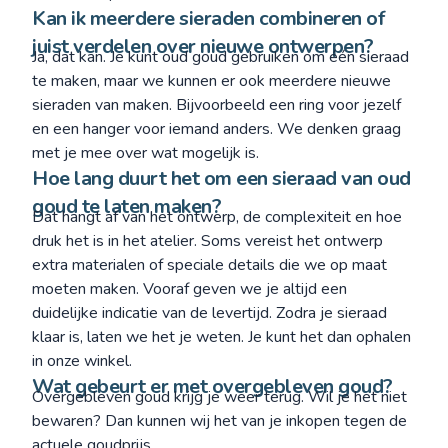
Kan ik meerdere sieraden combineren of
juist verdelen over nieuwe ontwerpen?
Ja, dat kan. Je kunt oud goud gebruiken om één sieraad
te maken, maar we kunnen er ook meerdere nieuwe
sieraden van maken. Bijvoorbeeld een ring voor jezelf
en een hanger voor iemand anders. We denken graag
met je mee over wat mogelijk is.
Hoe lang duurt het om een sieraad van oud
goud te laten maken?
Dat hangt af van het ontwerp, de complexiteit en hoe
druk het is in het atelier. Soms vereist het ontwerp
extra materialen of speciale details die we op maat
moeten maken. Vooraf geven we je altijd een
duidelijke indicatie van de levertijd. Zodra je sieraad
klaar is, laten we het je weten. Je kunt het dan ophalen
in onze winkel.
Wat gebeurt er met overgebleven goud?
Overgebleven goud krijg je weer terug. Wil je het niet
bewaren? Dan kunnen wij het van je inkopen tegen de
actuele goudprijs.