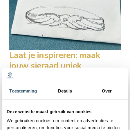
Laat je inspireren: maak
jouw sieraad uniek
Stap binnen in onze winkel en maak een afspraak. We
nemen de tijd om jouw ideeën en wensen te
bespreken, zodat we samen kunnen werken aan het
Toestemming
Details
Over
ideale ontwerp. Tijdens dit gesprek bespreken we
verschillende mogelijkheden. Wil je bijvoorbeeld een
edelsteen toevoegen aan een geliefd stuk uit onze Jet-
Deze website maakt gebruik van cookies
collectie? Of heb je misschien een stuk goud dat je wilt
We gebruiken cookies om content en advertenties te
hergebruiken in een nieuw sieraad? Geen probleem!
personaliseren, om functies voor social media te bieden