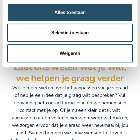
Nadat we het ontwerp samen hebben vastgesteld,
Alles toestaan
nemen we het sieraad mee naar onze werkplaats voor
de aanpassingen. Is het sieraad klaar? Dan nodigen we
je graag uit om terug te komen en de aanpassingen te
Selectie toestaan
bekijken. Geniet ondertussen van een heerlijke kop
koffie, terwijl we zorgen dat elk detail klopt. Bij
Edelsmid Jet draait alles om persoonlijke aandacht en
Weigeren
een uitstekende service.
Laat ons weten wat je wilt,
we helpen je graag verder
Wil je meer weten over het aanpassen van je sieraad
of heb je een idee dat je graag wilt bespreken? Vul
eenvoudig het contactformulier in en we nemen snel
contact met je op. Of je nu een klein detail wilt
aanpassen of een volledig nieuw ontwerp wilt maken,
we zorgen ervoor dat je sieraad weer helemaal bij jou
past. Samen brengen we jouw wensen tot leven.