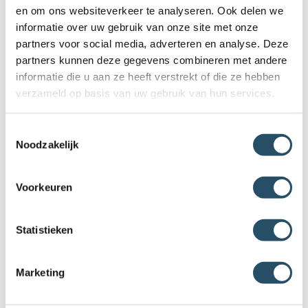
We inspireren je graag met creatieve oplossingen. Zo
en om ons websiteverkeer te analyseren. Ook delen we
hebben we een uitgebreide collectie edelstenen in
informatie over uw gebruik van onze site met onze
verschillende kleuren en vormen.
partners voor social media, adverteren en analyse. Deze
partners kunnen deze gegevens combineren met andere
informatie die u aan ze heeft verstrekt of die ze hebben
verzameld op basis van uw gebruik van hun services.
Toestemmingsselectie
Noodzakelijk
Voorkeuren
Statistieken
Eindresultaat met een
Marketing
persoonlijke touch