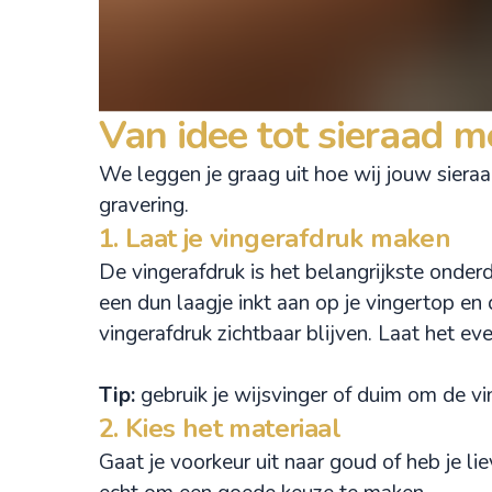
Van idee tot sieraad m
We leggen je graag uit hoe wij jouw sieraa
gravering.
1. Laat je vingerafdruk maken
De vingerafdruk is het belangrijkste onder
een dun laagje inkt aan op je vingertop en d
vingerafdruk zichtbaar blijven. Laat het ev
Tip:
gebruik je wijsvinger of duim om de vi
2. Kies het materiaal
Gaat je voorkeur uit naar goud of heb je lie