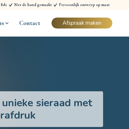
n Ede
Met de hand gemaakt
Persoonlijk ontwerp op maat
ns
Contact
Afspraak maken
 unieke sieraad met
erafdruk