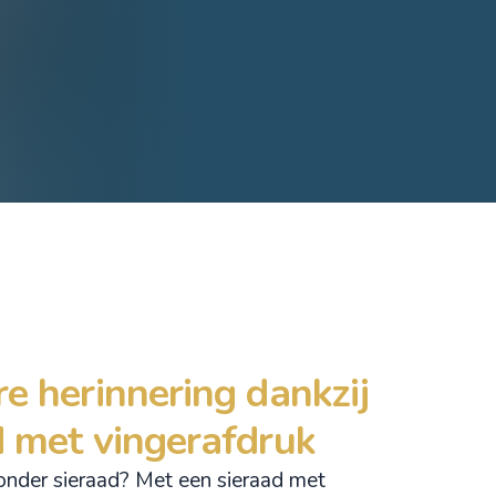
e herinnering dankzij
d met vingerafdruk
zonder sieraad? Met een sieraad met