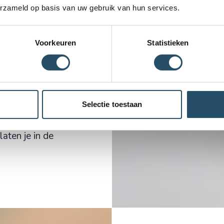
erzameld op basis van uw gebruik van hun services.
t draagt. Dat
it sieraad van een
ten kiezen voor
Voorkeuren
Statistieken
rinneringssieraad,
n dierbare. Maar
jn voor een
Selectie toestaan
heeft. Vind je een
n muntje als hanger
aten je in de