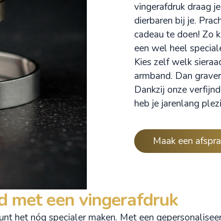
vingerafdruk draag je
dierbaren bij je. Pra
cadeau te doen! Zo ku
een wel heel special
Kies zelf welk sieraa
armband. Dan gravere
Dankzij onze verfijnd
heb je jarenlang plez
Maak een afspra
ad met een vingerafdruk
kunt het nóg specialer maken. Met een gepersonaliseer