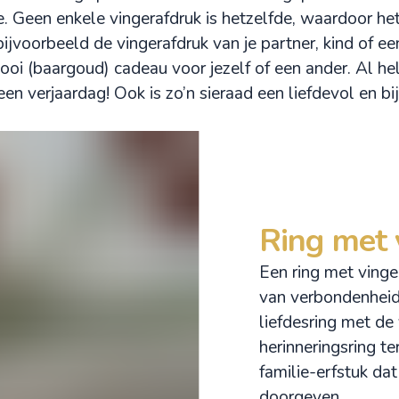
e. Geen enkele vingerafdruk is hetzelfde, waardoor het
ijvoorbeeld de vingerafdruk van je partner, kind of ee
ooi (
baargoud
) cadeau voor jezelf of een ander. Al h
en verjaardag! Ook is zo’n sieraad een liefdevol en b
Ring met 
Een ring met vinge
van verbondenheid.
liefdesring met de 
herinneringsring te
familie-erfstuk dat
doorgeven.