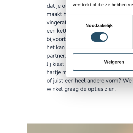
verstrekt of die ze hebben v
dat je ook nog eens dicht bij je har
maakt het extra speciaal om juist d
Toestemmingsselectie
vingerafdruk te voorzien. Veel klan
Noodzakelijk
een ketting met vingerafdruk als he
bijvoorbeeld na het verlies van ee
het kan ook een prachtig cadeau zi
partner, ouder of kind.
Weigeren
Jij kiest zelf welke vorm de hanger 
hartje mooi of ga je liever voor ee
of juist een heel andere vorm? We l
winkel graag de opties zien.