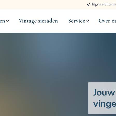
Eigen atelier i
en
Vintage sieraden
Service
Over o
Jouw
ving