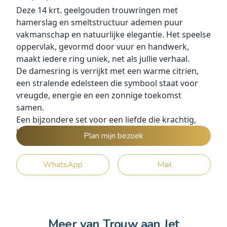
Deze 14 krt. geelgouden trouwringen met
hamerslag en smeltstructuur ademen puur
vakmanschap en natuurlijke elegantie. Het speelse
oppervlak, gevormd door vuur en handwerk,
maakt iedere ring uniek, net als jullie verhaal.
De damesring is verrijkt met een warme citrien,
een stralende edelsteen die symbool staat voor
vreugde, energie en een zonnige toekomst
samen.
Een bijzondere set voor een liefde die krachtig,
levendig en vol warmte schittert.
Plan mijn bezoek
WhatsApp
Mail
Meer van Trouw aan Jet